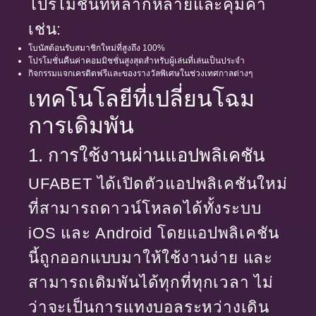
โปรโมชั่นที่หลากหลายและคุ้มค่า
เช่น:
โบนัสต้อนรับสมาชิกใหม่ที่สูงถึง 100%
โปรโมชั่นคืนค่าคอมมิชชั่นสูงสุดสำหรับผู้เล่นที่เล่นเป็นประจำ
กิจกรรมแจกเครดิตฟรีและของรางวัลพิเศษในช่วงเทศกาลต่างๆ
เทคโนโลยีที่เปลี่ยนโฉม
การเดิมพัน
1. การใช้งานผ่านแอปพลิเคชัน
UFABET ได้เปิดตัวแอปพลิเคชันใหม่
ที่สามารถดาวน์โหลดได้ทั้งระบบ
iOS และ Android โดยแอปพลิเคชัน
นี้ถูกออกแบบมาให้ใช้งานง่าย และ
สามารถเดิมพันได้ทุกที่ทุกเวลา ไม่
ว่าจะเป็นการแทงบอลระหว่างเดิน