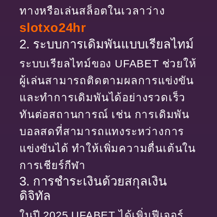
ทางหรือเล่นสล็อตในเวลาว่าง
slotxo24hr
2. ระบบการเดิมพันแบบเรียลไทม์
ระบบเรียลไทม์ของ UFABET ช่วยให้
ผู้เล่นสามารถติดตามผลการแข่งขัน
และทำการเดิมพันได้อย่างรวดเร็ว
ทันต่อสถานการณ์ เช่น การเดิมพัน
บอลสดที่สามารถแทงระหว่างการ
แข่งขันได้ ทำให้เพิ่มความตื่นเต้นใน
การเชียร์กีฬา
3. การชำระเงินด้วยสกุลเงิน
ดิจิทัล
ในปี 2025 UFABET ได้เพิ่มฟีเจอร์