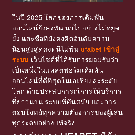
ในปี 2025 โลกของการเดิมพัน
ออนไลน์ยังคงพัฒนาไปอย่างไม่หยุด
ยั้ง และชื่อที่ยังคงติดอันดับความ
นิยมสูงสุดคงหนีไม่พ้น
ufabet เข้าสู่
ระบบ
เว็บไซต์ที่ได้รับการยอมรับว่า
เป็นหนึ่งในแพลตฟอร์มเดิมพัน
ออนไลน์ที่ดีที่สุดในเอเชียและระดับ
โลก ด้วยประสบการณ์การให้บริการ
ที่ยาวนาน ระบบที่ทันสมัย และการ
ตอบโจทย์ทุกความต้องการของผู้เล่น
ทุกระดับอย่างแท้จริง