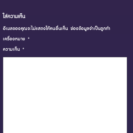
ใส่ความเห็น
อีเมลของคุณจะไม่แสดงให้คนอื่นเห็น
ช่องข้อมูลจำเป็นถูกทำ
เครื่องหมาย
*
ความเห็น
*