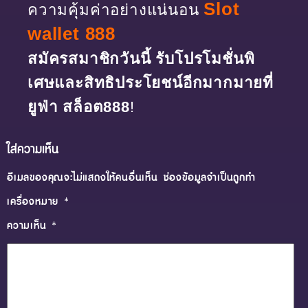
Slot
ความคุ้มค่าอย่างแน่นอน
wallet 888
สมัครสมาชิกวันนี้ รับโปรโมชั่นพิ
เศษและสิทธิประโยชน์อีกมากมายที่
ยูฟ่า สล็อต888
!
ใส่ความเห็น
อีเมลของคุณจะไม่แสดงให้คนอื่นเห็น
ช่องข้อมูลจำเป็นถูกทำ
เครื่องหมาย
*
ความเห็น
*