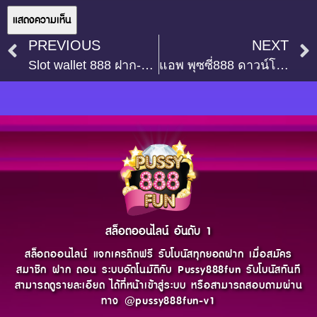
PREVIOUS
NEXT
Slot wallet 888 ฝาก-ถอนเงินที่ง่ายดาย และไม่มีขั้นต่ำ รองรับการใช้งาน
แอพ พุซซี่888 ดาวน์โหลดง่าย เล่นเกมสล็อตยอดฮิต โบนัสแตกบ่อย
สล็อตออนไลน์ อันดับ 1
สล็อตออนไลน์ แจกเครดิตฟรี รับโบนัสทุกยอดฝาก เมื่อสมัคร
สมาชิก ฝาก ถอน ระบบอัตโนมัติกับ Pussy888fun รับโบนัสทันที
สามารถดูรายละเอียด ได้ที่หน้าเข้าสู่ระบบ หรือสามารถสอบถามผ่าน
ทาง @pussy888fun-v1