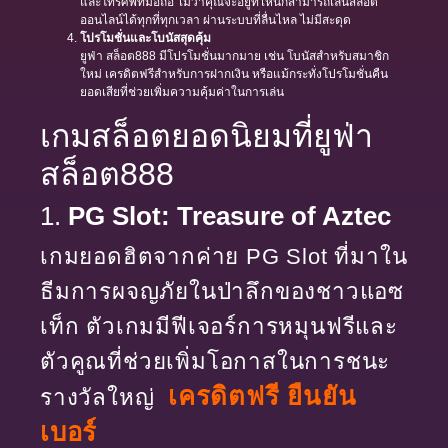
และโทรศัพท์มือถือ ไม่ว่าคุณจะอยู่ที่ไหนก็สามารถเล่นสล็อต
ออนไลน์ได้ทุกที่ทุกเวลา ผ่านระบบที่ลื่นไหล ไม่มีสะดุด
โปรโมชั่นและโบนัสสุดคุ้ม
ยูฟ่า สล็อต888 มีโปรโมชั่นมากมาย เช่น โบนัสสำหรับสมาชิก
ใหม่ เครดิตฟรีสำหรับการฝากเงิน หรือแม้กระทั่งโปรโมชั่นคืน
ยอดเสียที่ช่วยเพิ่มความคุ้มค่าในการเล่น
เกมสล็อตยอดนิยมที่ยูฟ่า
สล็อต888
1.
PG Slot: Treasure of Aztec
เกมยอดฮิตจากค่าย PG Slot ที่มาใน
ธีมการผจญภัยในป่าลึกของชาวแอซ
เท็ก ตัวเกมมีฟีเจอร์การหมุนฟรีและ
ตัวคูณที่ช่วยเพิ่มโอกาสในการชนะ
เครดิตฟรี ยืนยัน
รางวัลใหญ่
เบอร์