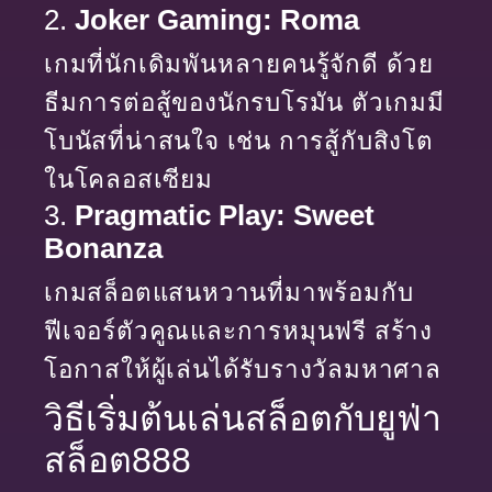
2.
Joker Gaming: Roma
เกมที่นักเดิมพันหลายคนรู้จักดี ด้วย
ธีมการต่อสู้ของนักรบโรมัน ตัวเกมมี
โบนัสที่น่าสนใจ เช่น การสู้กับสิงโต
ในโคลอสเซียม
3.
Pragmatic Play: Sweet
Bonanza
เกมสล็อตแสนหวานที่มาพร้อมกับ
ฟีเจอร์ตัวคูณและการหมุนฟรี สร้าง
โอกาสให้ผู้เล่นได้รับรางวัลมหาศาล
วิธีเริ่มต้นเล่นสล็อตกับยูฟ่า
สล็อต888