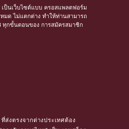
ดย เป็นเว็บไซต์แบบ ครอสแพลตฟอร์ม
นกันหมด ไม่แตกต่าง ทำให้ท่านสามารถ
8
ทุกขั้นตอนของ การสมัครสมาชิก
 ที่ส่งตรงจากต่างประเทศต้อง