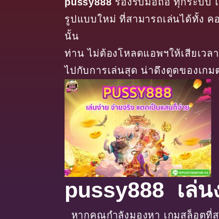
pussy888
รองรับมือถือ ทุกระบบ เ
รูปแบบใหม่ ที่สามารถเล่นได้ทั้ง 
นั้น
ท่าน ไม่ต้องโหลดแอพฯให้เสียเวลา
ไปกับการเล่นสุด น่าดึงดูดของเกม
pussy888
เล่น
หากคุณกำลังมองหา เกมสล็อตที่สา