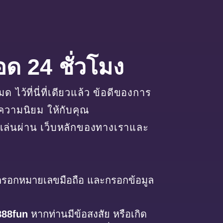
ด 24 ชั่วโมง
ไว้ที่นี่ที่เดียวแล้ว ข้อดีของการ
ับความนิยม ให้กับคุณ
้เล่นผ่าน เว็บหลักของทางเราและ
ก กรอกหมายเลขมือถือ และกรอกข้อมูล
88fun
หากท่านมีข้อสงสัย หรือเกิด