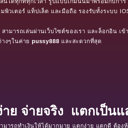
ล่นได้ทุกที่ทุกเวลา รูปแบบเกมนั้นมาพร้อมกับกา
คอมพิวเตอร์ แท็ปเล็ต และมือถือ รองรับทั้งระบบ 
 สามารถเล่นผ่านเว็บไซต์ของเรา และล็อกอิน เข้า
ต่างๆในค่าย
pussy888
และสะดวกที่สุด
ง่าย จ่ายจริง แตกเป็นแ
มารถทำเงินให้ได้มากมาย แตกง่าย แตกดี ต้องห้าม