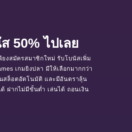
นัส 50% ไปเลย
พียงสมัครสมาชิกใหม่ รับโบนัสเพิ่ม
Games เกมยิงปลา มีให้เลือกมากกว่า
ล็อตอัตโนมัติ และมีอันตราลุ้น
้ ฝากไม่มีขั้นต่ำ เล่นได้ ถอนเงิน