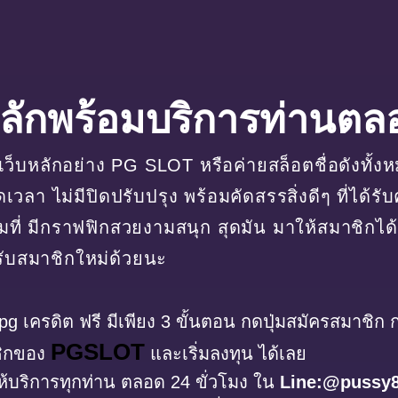
หลักพร้อมบริการท่านตลอ
ว็บหลักอย่าง PG SLOT หรือค่ายสล็อตชื่อดังทั้งหมด 
เวลา ไม่มีปิดปรับปรุง พร้อมคัดสรรสิ่งดีๆ ที่ได้ร
ที่ มีกราฟฟิกสวยงามสนุก สุดมัน มาให้สมาชิกได
หรับสมาชิกใหม่ด้วยนะ
g เครดิต ฟรี มีเพียง 3 ขั้นตอน กดปุ่มสมัครสมาชิ
PGSLOT
ชิกของ
และเริ่มลงทุน ได้เลย
ห้บริการทุกท่าน ตลอด 24 ขั่วโมง ใน
Line:
@pussy8