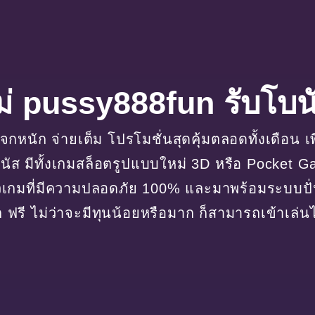
ม่ pussy888fun รับโบ
จกหนัก จ่ายเต็ม โปรโมชั่นสุดคุ้มตลอดทั้งเดือน เ
บนัส มีทั้งเกมสล็อตรูปแบบใหม่ 3D หรือ Pocket 
เกมที่มีความปลอดภัย 100% และมาพร้อมระบบปั่นส
 ฟรี ไม่ว่าจะมีทุนน้อยหรือมาก ก็สามารถเข้าเล่นได