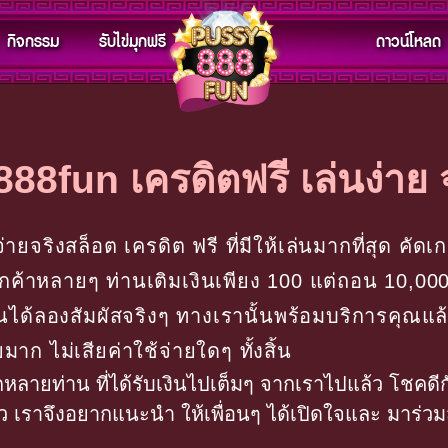
กิจกรรม
รับไข่มุกฟรี
ดาวน์โหลด
88fun เครดิตฟรี เล่นง่าย จ
่ายจริงสล็อต เครดิต ฟรี ที่มีให้เล่นมากที่สุด คั
ูกค้าหลายๆ ท่านเติมเงินเพียง 100 แต่ถอน 10,000 
นั้นได้ลองสัมผัสจริงๆ ทางเรานั้นพร้อมบริการคุณแล
มาก ไม่เสียค่าใช้จ่ายใดๆ ทั้งสิ้น
หลายท่าน ที่ได้รับเงินไปเต็มๆ จากเราไปแล้ว โชคดีกันท
 เราจึงอยากแนะนำ ให้เพื่อนๆ ได้เปิดใจและ มาร่วมสน